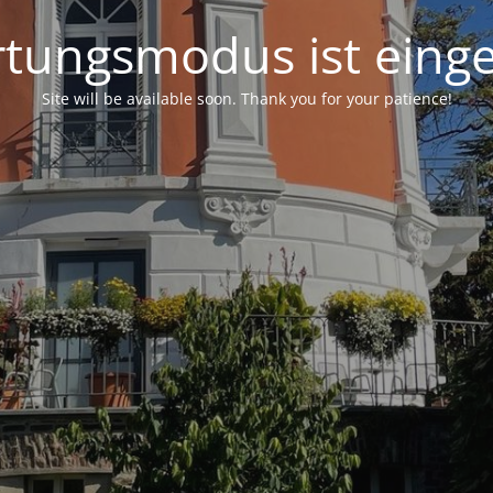
tungsmodus ist einge
Site will be available soon. Thank you for your patience!