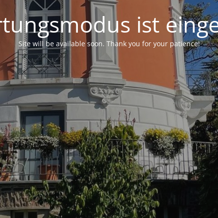
tungsmodus ist einge
Site will be available soon. Thank you for your patience!