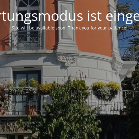
tungsmodus ist einge
Site will be available soon. Thank you for your patience!