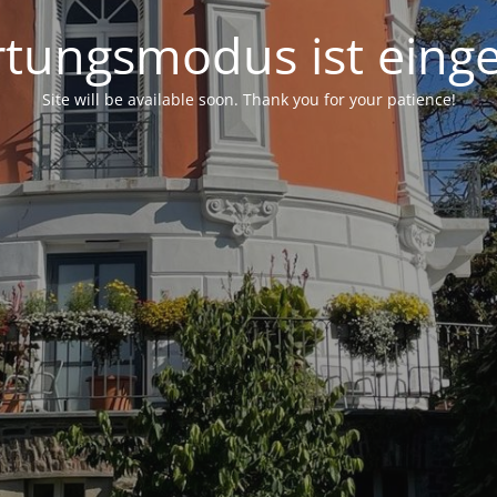
tungsmodus ist einge
Site will be available soon. Thank you for your patience!