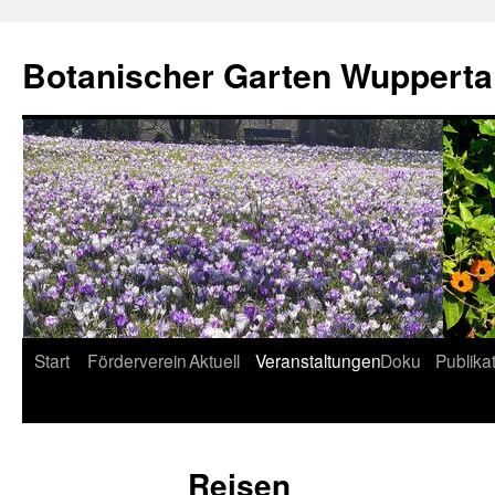
Botanischer Garten Wupperta
Start
Förderverein
Aktuell
Veranstaltungen
Doku
Publika
Zum
Inhalt
springen
Reisen