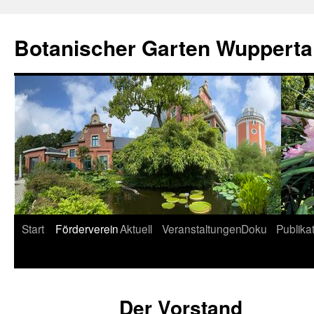
Botanischer Garten Wupperta
Start
Förderverein
Aktuell
Veranstaltungen
Doku
Publika
Zum
Inhalt
springen
Der Vorstand