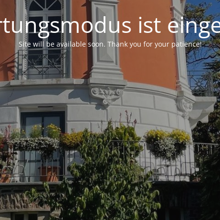
tungsmodus ist einge
Site will be available soon. Thank you for your patience!