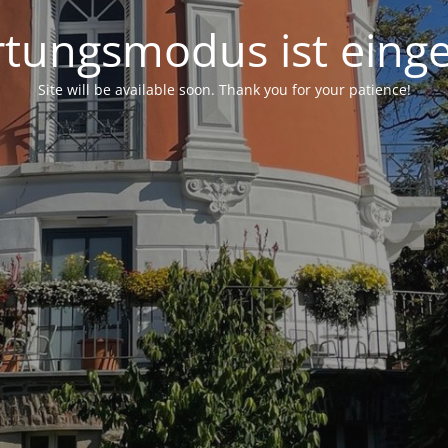
tungsmodus ist einge
Site will be available soon. Thank you for your patience!