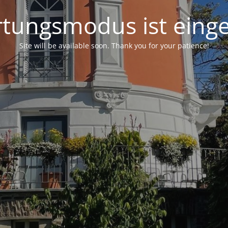
tungsmodus ist einge
Site will be available soon. Thank you for your patience!