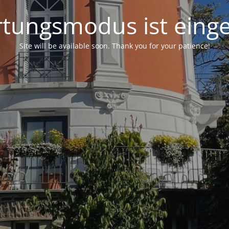
tungsmodus ist einge
Site will be available soon. Thank you for your patience!