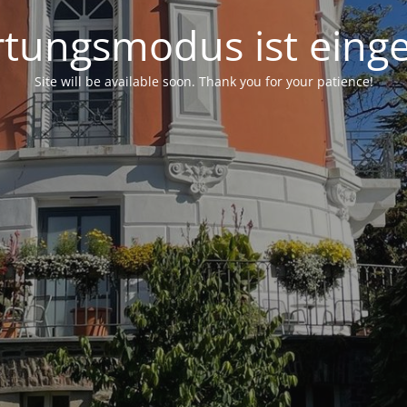
tungsmodus ist einge
Site will be available soon. Thank you for your patience!