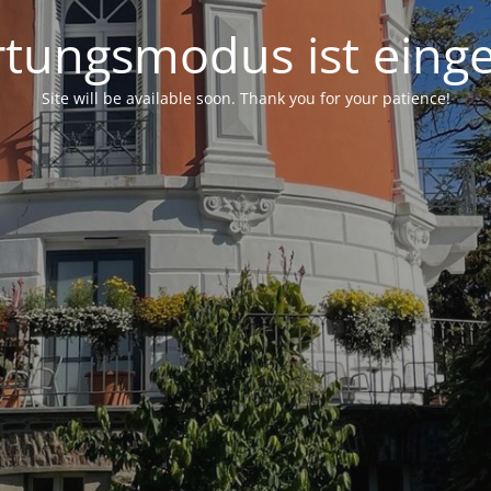
tungsmodus ist einge
Site will be available soon. Thank you for your patience!