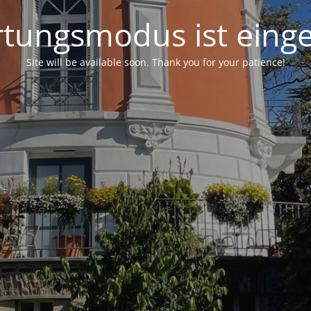
tungsmodus ist einge
Site will be available soon. Thank you for your patience!