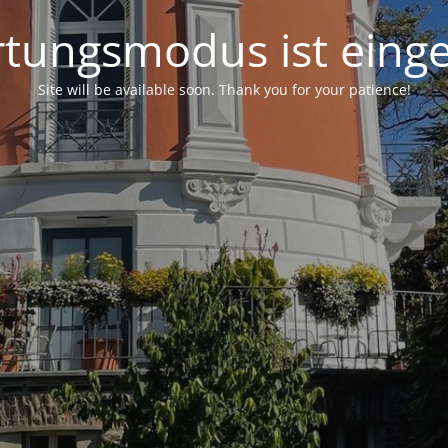
tungsmodus ist einge
Site will be available soon. Thank you for your patience!